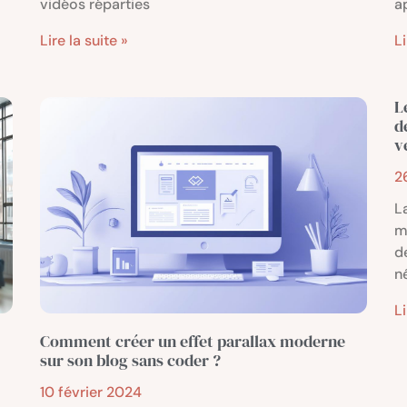
vidéos réparties
a
Lire la suite »
Li
L
d
v
2
L
m
d
n
Li
Comment créer un effet parallax moderne
sur son blog sans coder ?
10 février 2024